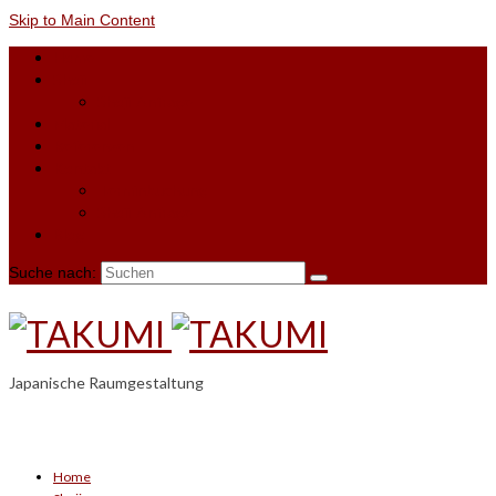
Skip to Main Content
Home
Shoji
Shoji-Anfrage
Material
Referenzen
Kontakt
Terminbuchung
Shoji-Anfrage
Blog
Suche nach:
Japanische Raumgestaltung
Home