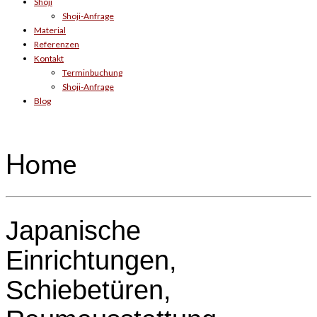
Shoji
Shoji-Anfrage
Material
Referenzen
Kontakt
Terminbuchung
Shoji-Anfrage
Blog
Home
Japanische
Einrichtungen,
Schiebetüren,