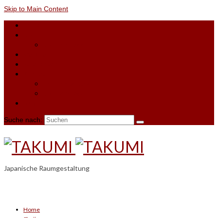
Skip to Main Content
Home
Shoji
Shoji-Anfrage
Material
Referenzen
Kontakt
Terminbuchung
Shoji-Anfrage
Blog
Suche nach:
Japanische Raumgestaltung
Home