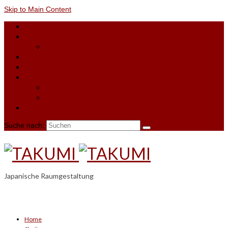
Skip to Main Content
Home
Shoji
Shoji-Anfrage
Material
Referenzen
Kontakt
Terminbuchung
Shoji-Anfrage
Blog
Suche nach:
Japanische Raumgestaltung
Home