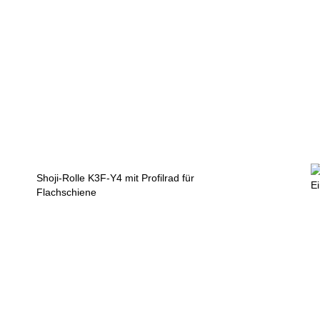
Shoji-Rolle K3F-Y4 mit Profilrad für
E
Flachschiene