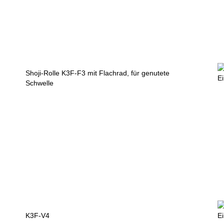
Shoji-Rolle K3F-F3 mit Flachrad, für genutete
E
Schwelle
K3F-V4
E