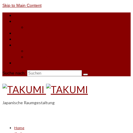
Skip to Main Content
Home
Shoji
Shoji-Anfrage
Material
Referenzen
Kontakt
Terminbuchung
Shoji-Anfrage
Blog
Suche nach:
Japanische Raumgestaltung
Home