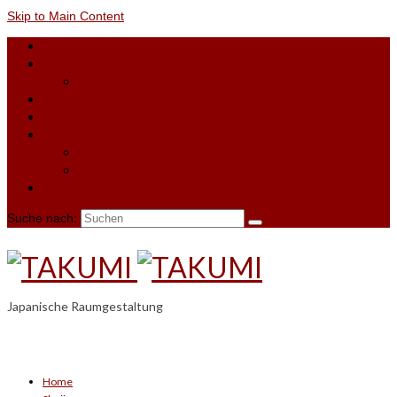
Skip to Main Content
Home
Shoji
Shoji-Anfrage
Material
Referenzen
Kontakt
Terminbuchung
Shoji-Anfrage
Blog
Suche nach:
Japanische Raumgestaltung
Home