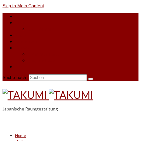
Skip to Main Content
Home
Shoji
Shoji-Anfrage
Material
Referenzen
Kontakt
Terminbuchung
Shoji-Anfrage
Blog
Suche nach:
Japanische Raumgestaltung
Home