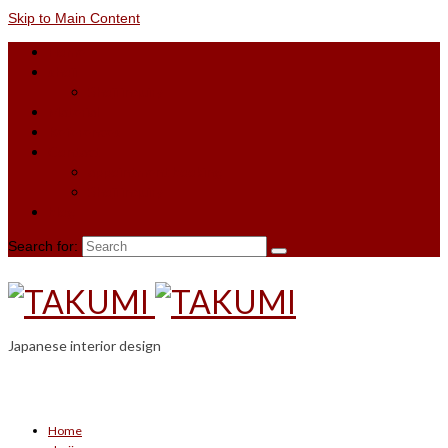
Skip to Main Content
Home
shoji
Shoji inquiry
Material
References
Contact
appointment booking
Shoji inquiry
blog
Search for:
Japanese interior design
Home