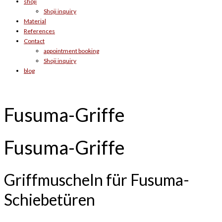
shoji
Shoji inquiry
Material
References
Contact
appointment booking
Shoji inquiry
blog
Fusuma-Griffe
Fusuma-Griffe
Griffmuscheln für Fusuma-
Schiebetüren