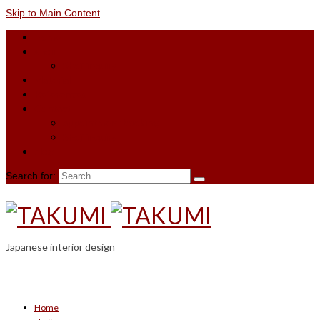
Skip to Main Content
Home
shoji
Shoji inquiry
Material
References
Contact
appointment booking
Shoji inquiry
blog
Search for:
Japanese interior design
Home