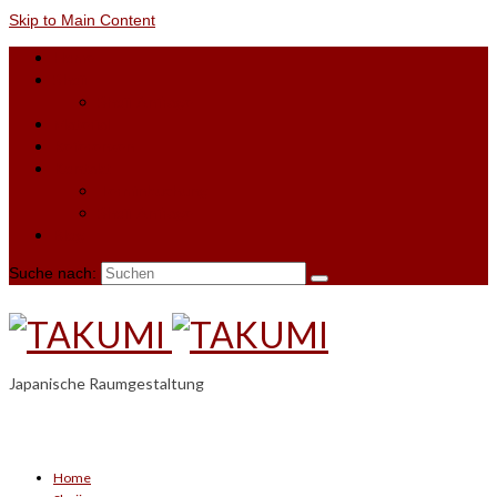
Skip to Main Content
Home
Shoji
Shoji-Anfrage
Material
Referenzen
Kontakt
Terminbuchung
Shoji-Anfrage
Blog
Suche nach:
Japanische Raumgestaltung
Home