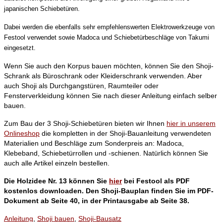
japanischen Schiebetüren.
Dabei werden die ebenfalls sehr empfehlenswerten Elektrowerkzeuge von
Festool verwendet sowie Madoca und Schiebetürbeschläge von Takumi
eingesetzt.
Wenn Sie auch den Korpus bauen möchten, können Sie den Shoji-
Schrank als Büroschrank oder Kleiderschrank verwenden. Aber
auch Shoji als Durchgangstüren, Raumteiler oder
Fensterverkleidung können Sie nach dieser Anleitung einfach selber
bauen.
Zum Bau der 3 Shoji-Schiebetüren bieten wir Ihnen
hier in unserem
Onlineshop
die kompletten in der Shoji-Bauanleitung verwendeten
Materialien und Beschläge zum Sonderpreis an:
Madoca,
Klebeband, Schiebetürrollen und -schienen. Natürlich können Sie
auch alle Artikel einzeln bestellen.
Die Holzidee Nr. 13 können Sie
hier
bei Festool als PDF
kostenlos downloaden. Den Shoji-Bauplan finden Sie im PDF-
Dokument ab Seite 40, in der Printausgabe ab Seite 38.
Anleitung
,
Shoji bauen
,
Shoji-Bausatz