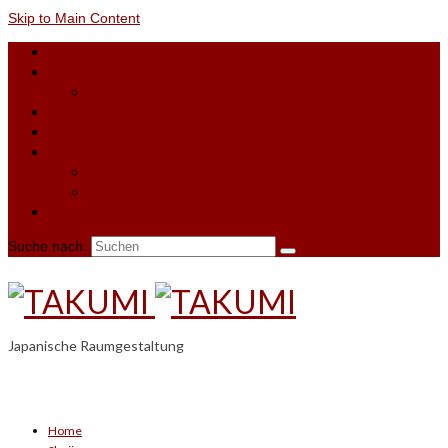
Skip to Main Content
Home
Shoji
Shoji-Anfrage
Material
Referenzen
Kontakt
Terminbuchung
Shoji-Anfrage
Blog
Suche nach:
Japanische Raumgestaltung
Home