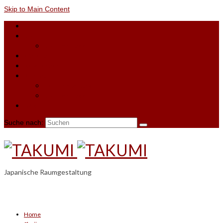
Skip to Main Content
Home
Shoji
Shoji-Anfrage
Material
Referenzen
Kontakt
Terminbuchung
Shoji-Anfrage
Blog
Suche nach:
Japanische Raumgestaltung
Home