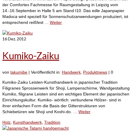
der Comfortex Fachmesse für Raumgestaltung in Leipzig vom
14.-16.September in Halle 5 am Stand I10. Das edle Japanpapier
Madoca wird speziell für Sonnenschutzanwendungen produziert, ist
entsprechend reißfest …
Weiter
16
Dez. 2012
Kumiko-Zaiku
von
takumibe
|
Veröffentlicht in:
Handwerk
,
Produktnews
|
0
Kumiko-Zaiku Leisten-Kunsthandwerk in japanischer Tradition
Filigranes Sprossenwerk für Shoji, Lampenschirme, Wandgestaltung
Kumiko, filigrane Leisten sind ein wichtiges Element der japanischen
Einrichtungskultur. Kumiko- wörtlich: verbundene Hölzer- sind in
ihrer einfachen Form die Basis der Gitterstrukturen von
Schiebetüren wie Shoji und Koshi-do. …
Weiter
Holz
,
Kunsthandwerk
,
Tradition