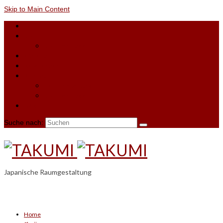
Skip to Main Content
Home
Shoji
Shoji-Anfrage
Material
Referenzen
Kontakt
Terminbuchung
Shoji-Anfrage
Blog
Suche nach:
Japanische Raumgestaltung
Home