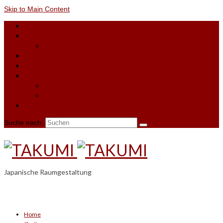
Skip to Main Content
Home
Shoji
Shoji-Anfrage
Material
Referenzen
Kontakt
Terminbuchung
Shoji-Anfrage
Blog
Suche nach:
Japanische Raumgestaltung
Home